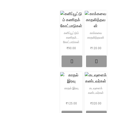
சிறுகதை
Create Account
பொது
போட்டித் தேர்வு
களிப்பூட்டும்
காக்கவை
கணிதக்
காதலித்தவன்
கோட்பாடுகள்
மருத்துவம்
₹
90.00
₹
120.00
வணிகம் & பொரு
காதல் இரவு
கடவுளைக்
கண்டவர்கள்
₹
125.00
₹
320.00