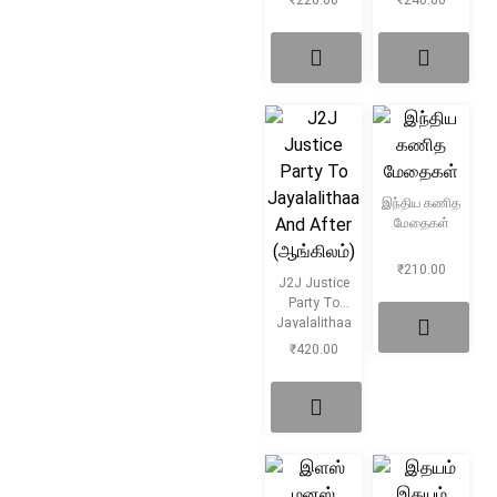
₹
220.00
₹
240.00
இந்திய கணித
மேதைகள்
₹
210.00
J2J Justice
Party To
Jayalalithaa
And After
₹
420.00
(ஆங்கிலம்)