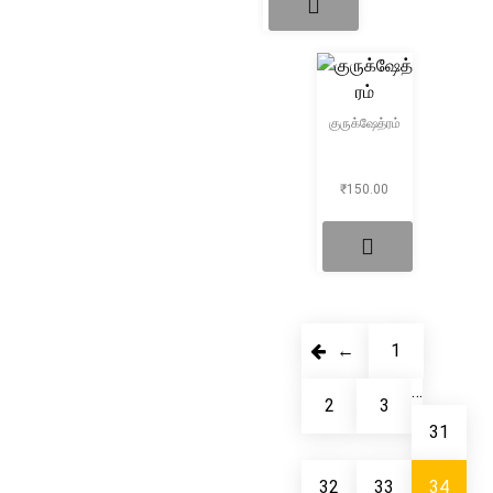
குருக்ஷேத்ரம்
₹
150.00
←
1
…
2
3
31
32
33
34