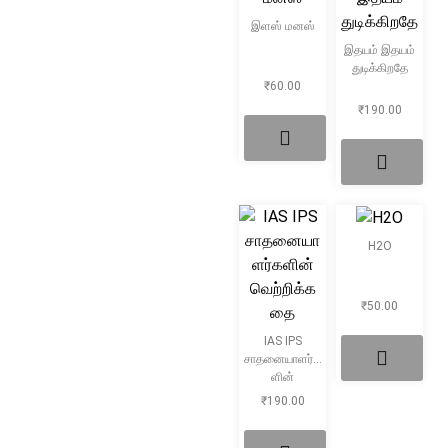
இளஸ் மனஸ்
இதயம் இதயம்
துடிக்கிறதே
₹
60.00
₹
190.00
H2O
₹
50.00
IAS IPS
சாதனையாளர்க
ளின்
வெற்றிக்கதை
₹
190.00