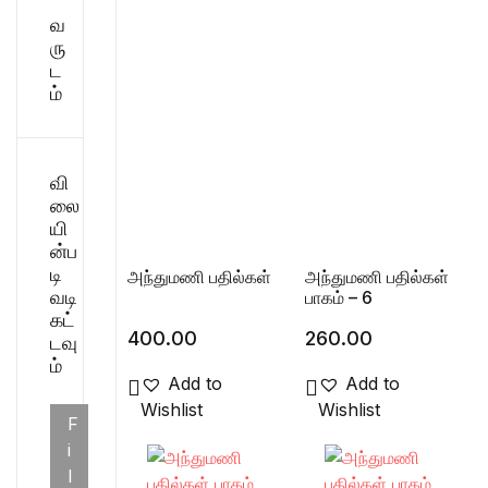
வ
சிறுகதை
Create Account
ரு
ட
பொது
ம்
போட்டித் தேர்வு
வி
மருத்துவம்
லை
யி
ன்ப
வணிகம் & பொரு
டி
அந்துமணி பதில்கள்
அந்துமணி பதில்கள்
வடி
பாகம் – 6
கட்
400.00
260.00
டவு
ம்
Add to
Add to
Wishlist
Wishlist
F
i
l