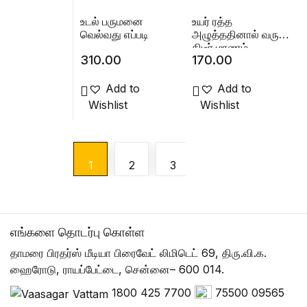
உடல் பருமனை
உயர் ரத்த
வெல்வது எப்படி
அழுத்ததினால் வரும்
திடீர் மரணம்,
310.00
170.00
தடுக்கும் முறைகள்
Add to
Add to
Wishlist
Wishlist
Next
1
2
3
எங்களை தொடர்பு கொள்ள
தாமரை பிரதர்ஸ் மீடியா பிரைவேட் லிமிடெட் 69, திரு.வி.க.
ஹைரோடு, ராயப்பேட்டை, சென்னை– 600 014.
1800 425 7700
75500 09565