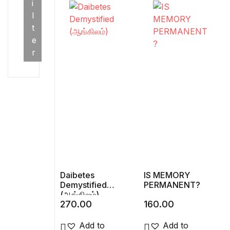
i
l
Min price
Max price
t
e
r
Daibetes
IS MEMORY
Demystified
PERMANENT?
(ஆங்கிலம்)
270.00
160.00
Add to
Add to