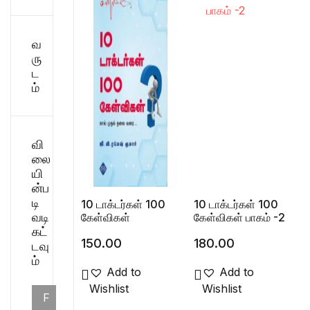
சிறுகதை
Create Account
வ
பொது
ரு
ட
ம்
போட்டித் தேர்வு
மருத்துவம்
வி
லை
வணிகம் & பொரு
யி
ன்ப
டி
10 டாக்டர்கள் 100
10 டாக்டர்கள் 100
வடி
கேள்விகள்
கேள்விகள் பாகம் -2
கட்
150.00
180.00
டவு
ம்
Add to
Add to
Wishlist
Wishlist
F