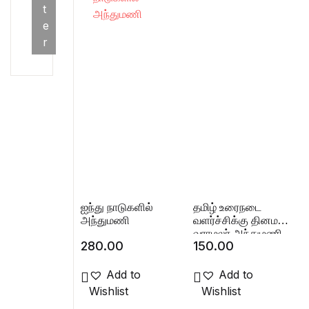
Min price
Max price
t
e
r
ஐந்து நாடுகளில்
தமிழ் உரைநடை
அந்துமணி
வளர்ச்சிக்கு தினமலர்
வராமலர் அந்துமணி
280.00
150.00
பதில்களின் பங்கு
Add to
Add to
Wishlist
Wishlist