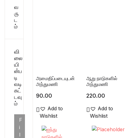
வ
சிறுகதை
Create Account
ரு
ட
பொது
ம்
போட்டித் தேர்வு
வி
மருத்துவம்
லை
யி
ன்ப
வணிகம் & பொரு
டி
அமைதிப்படையுடன்
ஆறு நாடுகளில்
வடி
அந்துமணி
அந்துமணி
கட்
90.00
220.00
டவு
ம்
Add to
Add to
Wishlist
Wishlist
F
i
l