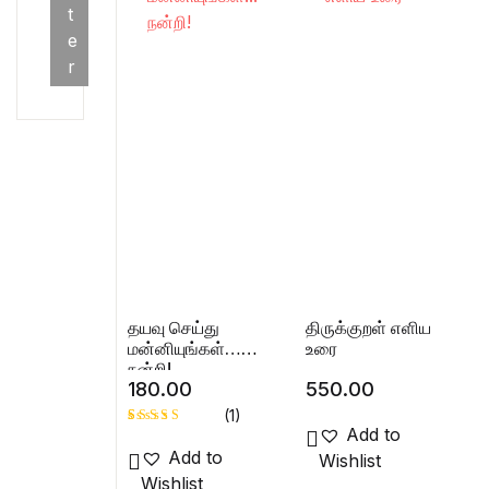
Min price
Max price
t
e
r
தயவு செய்து
திருக்குறள் எளிய
மன்னியுங்கள்…
உரை
நன்றி!
180.00
550.00
(1)
Add to
Rated
1
Add to
Wishlist
5.00
out
of 5 based
Wishlist