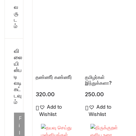
வ
சிறுகதை
Create Account
ரு
ட
பொது
ம்
போட்டித் தேர்வு
வி
மருத்துவம்
லை
யி
ன்ப
வணிகம் & பொரு
டி
தண்ணீர் கண்ணீர்
தமிழர்கள்
வடி
இந்துக்களா?
கட்
320.00
250.00
டவு
ம்
Add to
Add to
Wishlist
Wishlist
F
i
l