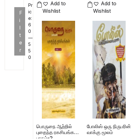
Add to
Add to
Pr
Wishlist
Wishlist
ic
F
e:
i
₹6
l
0
Min price
Max price
t
—
e
₹5
r
5
0
பொருநை ஆற்றில்
போலிஸ் ஒரு நிருபரின்
புதைந்த ரகசியங்கள்
வாக்கு மூலம்
பாகம்-2