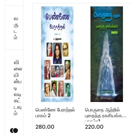
வ
ரு
ட
ம்
வி
லை
யி
ன்ப
டி
வடி
கட்
டவு
பெண்ணே பேராற்றல்
பொருநை ஆற்றில்
ம்
பாகம் 2
புதைந்த ரகசியங்கள்
பாகம்-1
280.00
220.00