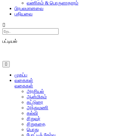
வணிகம் & பொருளாதாரம்
பிரபலமானவை
புதியவை
Search
பட்டியல்
முகப்பு
வகைகள்
வகைகள்
அரசியல்
ஆன்மிகம்
கட்டுரை
அந்துமணி
கல்வி
சிறுவர்
சிறுகதை
பொது
போட்டித் தேர்வு