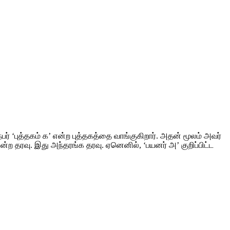
‘புத்தகம் க’ என்ற புத்தகத்தை வாங்குகிறார். அதன் மூலம் அவர்
என்ற தரவு. இது அந்தரங்க தரவு. ஏனெனில், ‘பயனர் அ’ குறிப்பிட்ட