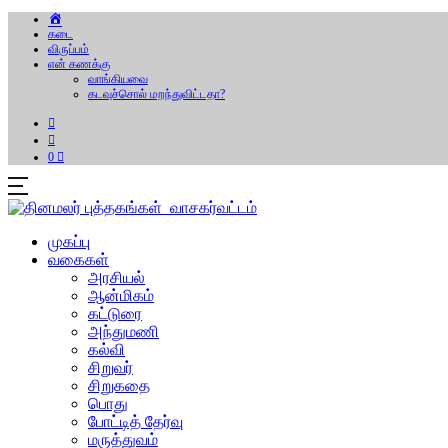
கடை
விருப்பம்
என் கணக்கு
வாங்கியவை
கடவுச்சொல் மறந்துவிட்டதா?
0
முகப்பு
வகைகள்
அரசியல்
ஆன்மிகம்
கட்டுரை
அந்துமணி
கல்வி
சிறுவர்
சிறுகதை
பொது
போட்டித் தேர்வு
மருத்துவம்