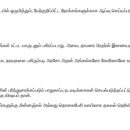
ில் ஒருமித்தும், மேற்குறிப்பிட்ட நோக்கங்களுக்காக ஆய்வு செய்யப்பட
ங்கள் உட்பட யாருடனும் பகிரப்படாது. அவை, தாமரை பிரதர்ஸ் இணையதள
மாக, தரவுகளை பகிரும்படி அரசோ அதன் அங்கங்களோ கோரினாலோ உத்தரவ
ின் பரிந்துரைக்கப்படும் பாதுகாப்பு நடவடிக்கைகள் செயல்படுத்தப்பட்ட
ந்த விஷயம் தான்.
பயனர்களுக்கு மின்னஞ்சல் அல்லது தொலைபேசி வாயிலாக தகவல் தெரிவிக