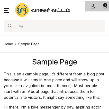
0
பட்டியல்
Account
Your shopping bag (0)
Close
Close
வகைகள்
Username or email *
Search
முகப்பு
No products in the cart.
அரசியல்
வகைகள்
Home
Sample Page
ஆன்மிகம்
Password *
பிரபலமானவை
Sample Page
கட்டுரை
புதியவை
This is an example page. It’s different from a blog post
அந்துமணி
Forgot Password?
Remember me
because it will stay in one place and will show up in
your site navigation (in most themes). Most people
கல்வி
start with an About page that introduces them to
Sign In
potential site visitors. It might say something like this:
சிறுவர்
Hi there! I’m a bike messenger by day, aspiring actor