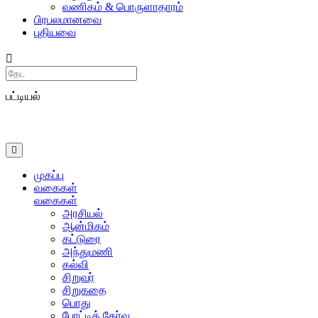
வணிகம் & பொருளாதாரம்
பிரபலமானவை
புதியவை
Search
பட்டியல்
முகப்பு
வகைகள்
வகைகள்
அரசியல்
ஆன்மிகம்
கட்டுரை
அந்துமணி
கல்வி
சிறுவர்
சிறுகதை
பொது
போட்டித் தேர்வு