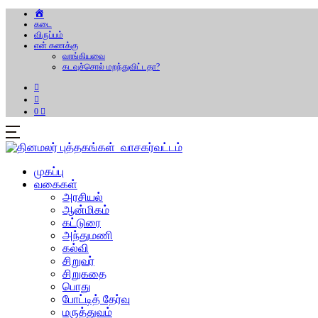
கடை
விருப்பம்
என் கணக்கு
வாங்கியவை
கடவுச்சொல் மறந்துவிட்டதா?
0
முகப்பு
வகைகள்
அரசியல்
ஆன்மிகம்
கட்டுரை
அந்துமணி
கல்வி
சிறுவர்
சிறுகதை
பொது
போட்டித் தேர்வு
மருத்துவம்