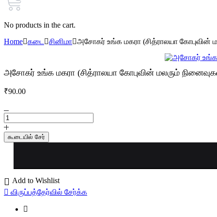
No products in the cart.
Home
கடை
சினிமா
அசோகர் உங்க மகரா (சித்ராலயா கோபுவின் ம
அசோகர் உங்க மகரா (சித்ராலயா கோபுவின் மலரும் நினைவுக
₹
90.00
அசோகர்
உங்க
மகரா
கூடையில் சேர்
(சித்ராலயா
கோபுவின்
மலரும்
நினைவுகள்)
quantity
Add to Wishlist
விருப்பத்தேர்வில் சேர்க்க