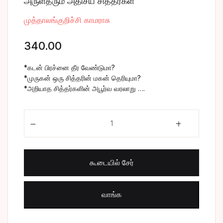
அருள்தரும் அதிசய சித்தர்கள்
சிறுகதை
Create Account
முத்தாலங்குறிச்சி காமராசு
பொது
340.00
போட்டித் தேர்வு
*கடன் பிரச்னை தீர வேண்டுமா?
*முருகன் ஒரு சித்தரின் மகன் தெரியுமா?
*அறியாத சித்தர்களின் அபூர்வ வரலாறு ….
மருத்துவம்
அருள்தரும் அதிசய சித்தர்கள் quantity
வணிகம் & பொரு
கூடையில் சேர்
வாங்க