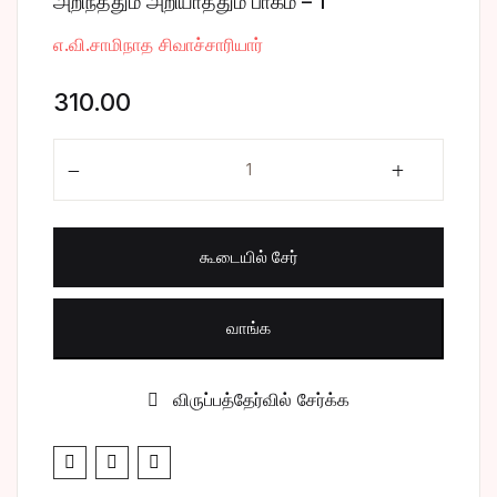
அறிந்ததும் அறியாததும் பாகம் – 1
சிறுகதை
Create Account
எ.வி.சாமிநாத சிவாச்சாரியார்
பொது
310.00
போட்டித் தேர்வு
அறிந்ததும் அறியாததும் பாகம் - 1 quantity
மருத்துவம்
கூடையில் சேர்
வணிகம் & பொரு
வாங்க
விருப்பத்தேர்வில் சேர்க்க