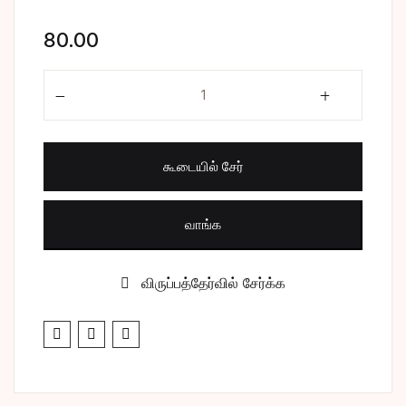
சிறுகதை
Create Account
80.00
பொது
அறிவோம் அறிவியல் quantity
போட்டித் தேர்வு
கூடையில் சேர்
மருத்துவம்
வணிகம் & பொரு
வாங்க
விருப்பத்தேர்வில் சேர்க்க