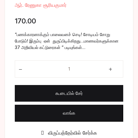
ஆர். ரேணுகா சூரியகுமார்
சிறுகதை
Create Account
170.00
பொது
“பணக்காரனாக்கும் பாலைவனச் செடி! சோடியம் சோறு
போட்டித் தேர்வு
போடும்! இரும்பு ஏன் துருப்பிடிக்கிறது…மாணவர்களுக்கான
37 அறிவியல் கட்டுரைகள் ” படியுங்கள்…
மருத்துவம்
ஆச்சரிய அறிவியல் quantity
வணிகம் & பொரு
கூடையில் சேர்
வாங்க
விருப்பத்தேர்வில் சேர்க்க