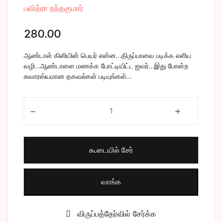
பவித்ரா நந்தகுமார்
சிறுகதை
Create Account
280.00
பொது
ஆண்டாள் கிளியின் பெயர் என்ன…திருப்பாவை படிக்க எளிய
போட்டித் தேர்வு
வழி…ஆண்டாளை மணக்க போட்டியிட்ட ஐவர்…இது போன்ற
சுவாரஸ்யமான தகவல்கள் படியுங்கள்…
மருத்துவம்
ஆண்டாளும் அற்புதங்களும் quantity
வணிகம் & பொரு
கூடையில் சேர்
வாங்க
விருப்பத்தேர்வில் சேர்க்க