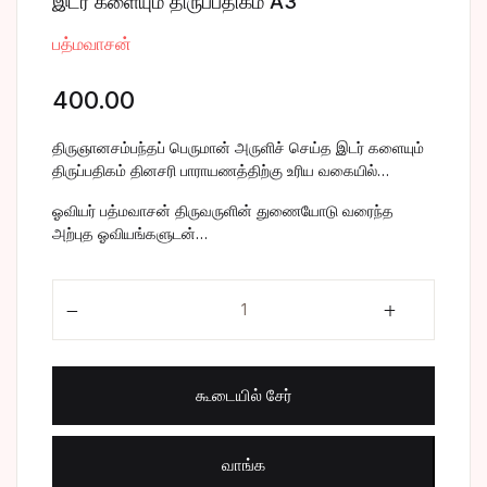
இடர் களையும் திருப்பதிகம் A3
சிறுகதை
Create Account
பத்மவாசன்
பொது
400.00
போட்டித் தேர்வு
திருஞானசம்பந்தப் பெருமான் அருளிச் செய்த இடர் களையும்
திருப்பதிகம் தினசரி பாராயணத்திற்கு உரிய வகையில்…
மருத்துவம்
ஓவியர் பத்மவாசன் திருவருளின் துணையோடு வரைந்த
அற்புத ஓவியங்களுடன்…
வணிகம் & பொரு
இடர் களையும் திருப்பதிகம் A3 quantity
கூடையில் சேர்
வாங்க