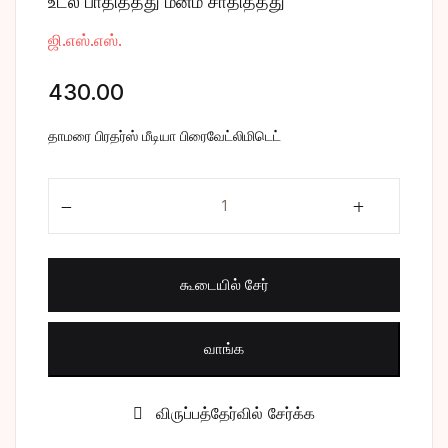
உடல் பாதித்தது மனம் சாதித்தது
சிறுகதை
Create Account
ஜி.எஸ்.எஸ்.
பொது
430.00
போட்டித் தேர்வு
தாமரை பிரதர்ஸ் மீடியா பிரைவேட்லிமிடெட்
மருத்துவம்
உடல் பாதித்தது மனம் சாதித்தது quantity
வணிகம் & பொரு
கூடையில் சேர்
வாங்க
விருப்பத்தேர்வில் சேர்க்க