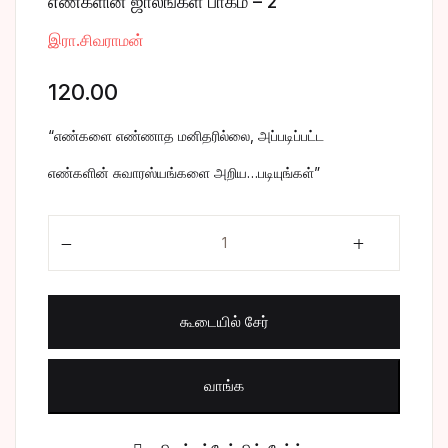
எண்களின் ஜாலங்கள் பாகம் – 2
சிறுகதை
Create Account
இரா.சிவராமன்
பொது
120.00
போட்டித் தேர்வு
“எண்களை எண்ணாத மனிதரில்லை, அப்படிப்பட்ட
எண்களின் சுவாரஸ்யங்களை அறிய…படியுங்கள்”
மருத்துவம்
எண்களின் ஜாலங்கள் பாகம் - 2 quantity
வணிகம் & பொரு
கூடையில் சேர்
வாங்க