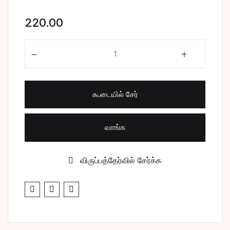
சிறுகதை
Create Account
220.00
பொது
என்ன விரதம் என்ன பலன் quantity
போட்டித் தேர்வு
கூடையில் சேர்
மருத்துவம்
வணிகம் & பொரு
வாங்க
விருப்பத்தேர்வில் சேர்க்க