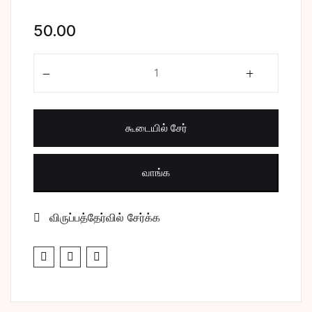
சிறுகதை
Create Account
50.00
பொது
ஓ.சி என்ற சி.ம் quantity
போட்டித் தேர்வு
கூடையில் சேர்
மருத்துவம்
வணிகம் & பொரு
வாங்க
விருப்பத்தேர்வில் சேர்க்க