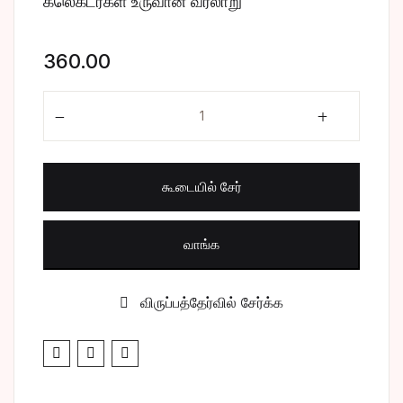
கலெக்டர்கள் உருவான வரலாறு
சிறுகதை
Create Account
360.00
பொது
கலெக்டர்கள் உருவான வரலாறு quantity
போட்டித் தேர்வு
மருத்துவம்
கூடையில் சேர்
வணிகம் & பொரு
வாங்க
விருப்பத்தேர்வில் சேர்க்க