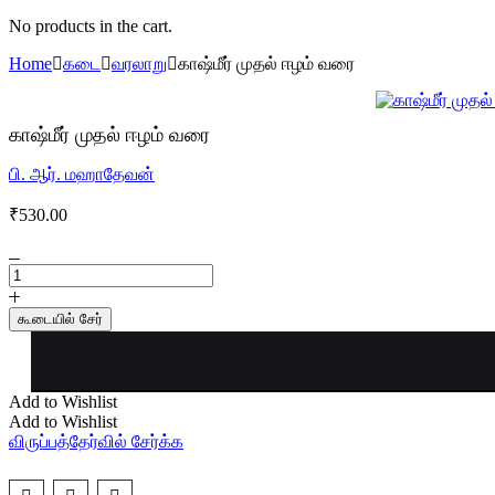
No products in the cart.
Home
கடை
வரலாறு
காஷ்மீர் முதல் ஈழம் வரை
காஷ்மீர் முதல் ஈழம் வரை
பி. ஆர். மஹாதேவன்
₹
530.00
காஷ்மீர்
முதல்
ஈழம்
கூடையில் சேர்
வரை
quantity
Add to Wishlist
Add to Wishlist
விருப்பத்தேர்வில் சேர்க்க