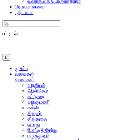
வணிகம் & பொருளாதாரம்
பிரபலமானவை
புதியவை
Search
பட்டியல்
முகப்பு
வகைகள்
வகைகள்
அரசியல்
ஆன்மிகம்
கட்டுரை
அந்துமணி
கல்வி
சிறுவர்
சிறுகதை
பொது
போட்டித் தேர்வு
மருத்துவம்