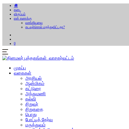
கடை
விருப்பம்
என் கணக்கு
வாங்கியவை
கடவுச்சொல் மறந்துவிட்டதா?
0
முகப்பு
வகைகள்
அரசியல்
ஆன்மிகம்
கட்டுரை
அந்துமணி
கல்வி
சிறுவர்
சிறுகதை
பொது
போட்டித் தேர்வு
மருத்துவம்