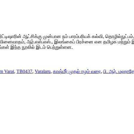
ி, பிரிட்டிஷாரின் ஆட்சிக்கு முன்பான நம் பாரம்பரியக் கல்வி, தொழில்
பிரிவினைவாதம், ஆர்.எஸ்.எஸ்., இலங்கைப் பிரச்னை என தமிழக மற்றும்
ங்கள் இந்த நூலில் இடம் பெற்றுள்ளன.
m Varai
,
TB0437
,
Varalaru
,
காஷ்மீர் முதல் ஈழம் வரை
,
பி. ஆர். மஹாத