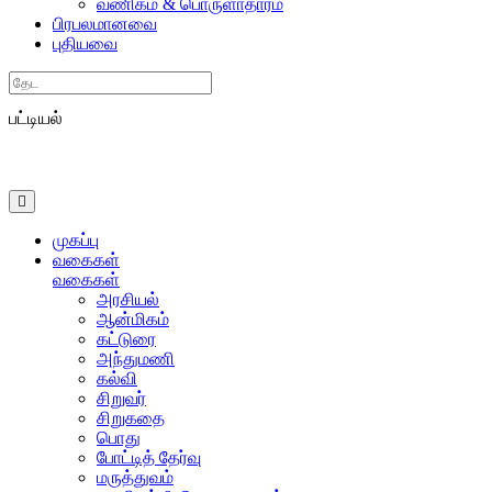
வணிகம் & பொருளாதாரம்
பிரபலமானவை
புதியவை
Search
பட்டியல்
முகப்பு
வகைகள்
வகைகள்
அரசியல்
ஆன்மிகம்
கட்டுரை
அந்துமணி
கல்வி
சிறுவர்
சிறுகதை
பொது
போட்டித் தேர்வு
மருத்துவம்