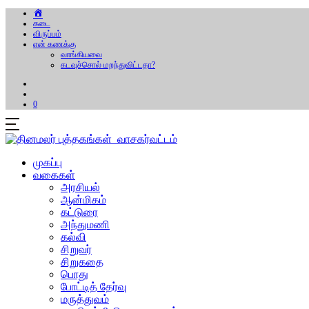
கடை
விருப்பம்
என் கணக்கு
வாங்கியவை
கடவுச்சொல் மறந்துவிட்டதா?
0
முகப்பு
வகைகள்
அரசியல்
ஆன்மிகம்
கட்டுரை
அந்துமணி
கல்வி
சிறுவர்
சிறுகதை
பொது
போட்டித் தேர்வு
மருத்துவம்