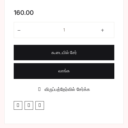
சிறுகதை
Create Account
160.00
பொது
சாஸ்தா வரவை கேளாய் quantity
போட்டித் தேர்வு
கூடையில் சேர்
மருத்துவம்
வணிகம் & பொரு
வாங்க
விருப்பத்தேர்வில் சேர்க்க