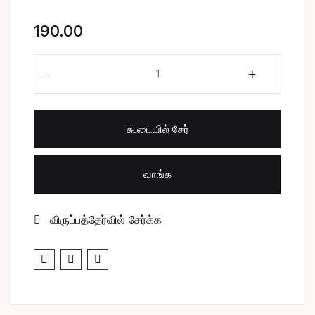
சிறுகதை
Create Account
190.00
பொது
சித்தர்கள் வாழ்வில் quantity
போட்டித் தேர்வு
கூடையில் சேர்
மருத்துவம்
வணிகம் & பொரு
வாங்க
விருப்பத்தேர்வில் சேர்க்க