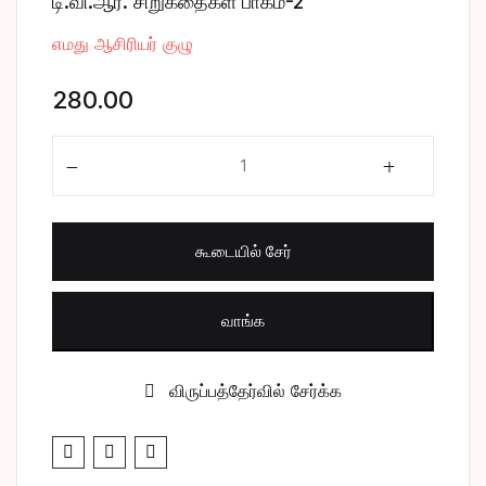
டி.வி.ஆர். சிறுகதைகள் பாகம்-2
சிறுகதை
Create Account
எமது ஆசிரியர் குழு
பொது
280.00
போட்டித் தேர்வு
டி.வி.ஆர். சிறுகதைகள் பாகம்-2 quantity
மருத்துவம்
கூடையில் சேர்
வணிகம் & பொரு
வாங்க
விருப்பத்தேர்வில் சேர்க்க