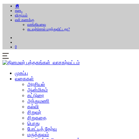
கடை
விருப்பம்
என் கணக்கு
வாங்கியவை
கடவுச்சொல் மறந்துவிட்டதா?
0
முகப்பு
வகைகள்
அரசியல்
ஆன்மிகம்
கட்டுரை
அந்துமணி
கல்வி
சிறுவர்
சிறுகதை
பொது
போட்டித் தேர்வு
மருத்துவம்