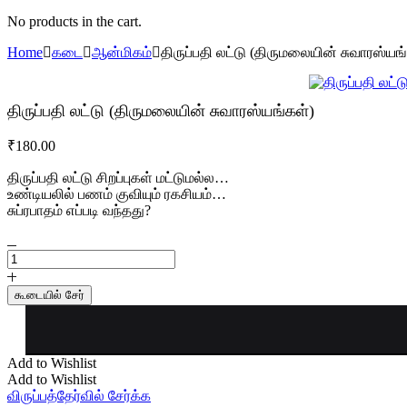
No products in the cart.
Home
கடை
ஆன்மிகம்
திருப்பதி லட்டு (திருமலையின் சுவாரஸ்யங
திருப்பதி லட்டு (திருமலையின் சுவாரஸ்யங்கள்)
₹
180.00
திருப்பதி லட்டு சிறப்புகள் மட்டுமல்ல…
உண்டியலில் பணம் குவியும் ரகசியம்…
சுப்ரபாதம் எப்படி வந்தது?
திருப்பதி
லட்டு
(திருமலையின்
கூடையில் சேர்
சுவாரஸ்யங்கள்)
quantity
Add to Wishlist
Add to Wishlist
விருப்பத்தேர்வில் சேர்க்க