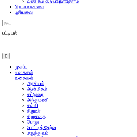
வணிகம் & பொருளாதாரம்
பிரபலமானவை
புதியவை
Search
பட்டியல்
முகப்பு
வகைகள்
வகைகள்
அரசியல்
ஆன்மிகம்
கட்டுரை
அந்துமணி
கல்வி
சிறுவர்
சிறுகதை
பொது
போட்டித் தேர்வு
மருத்துவம்