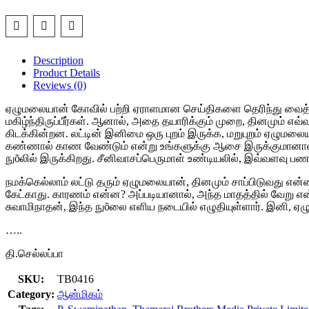
Description
Product Details
Reviews (0)
ஏழுமலையான் கோவில் பற்றி ஏராளமான செய்திகளை தெரிந்து வைத்திர
மகிழ்ந்திருப்பீர்கள். ஆனால், அதை தயாரிக்கும் முறை, தினமும் எ
கிடக்கின்றன. லட்டின் இனிமை ஒரு புறம் இருக்க, மறுபுறம் ஏழுமல
கண்ணால் காண வேண்டும் என்று உங்களுக்கு ஆசை இருக்குமானால்,
நுõலில் இருக்கிறது. சீனிவாசப்பெருமாள் உண்டியலில், இவ்வளவு பண
நமக்கெல்லாம் லட்டு தரும் ஏழுமலையான், தினமும் சாப்பிடுவது என்ன
கேட்காது. காரணம் என்ன? அப்படியானால், அந்த மாதத்தில் வேறு என
சுவாமிநாதன், இந்த நுõலை எளிய நடையில் எழுதியுள்ளார். இனி, ஏழு
…..
தி.செல்லப்பா
SKU:
TB0416
Category:
ஆன்மிகம்