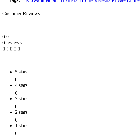
Tags:
P. Swaminathan
,
Thamarai Brothers Media Private Limit
Customer Reviews
0.0
0 reviews
5 stars
0
4 stars
0
3 stars
0
2 stars
0
1 stars
0