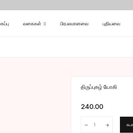
Your shopp
கப்பு
வகைகள்
பிரபலமானவை
புதியவை
வகைகள்
U
சியல்
்மிகம்
P
்டுரை
திருப்புகழ் யோகி
்துமணி
240.00
்வி
திருப்புகழ் யோகி quant
கூட
றுவர்