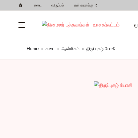
கடை
விருப்பம்
என் கணக்கு
பட்டியல்
மு
முகப்பு
Home
கடை
ஆன்மிகம்
திருப்புகழ் யோகி
அர
வகைகள்
ஆன
பிரபலமானவை
கட
புதியவை
அந
கல
சி