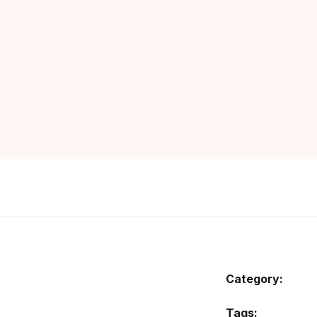
சி
ப
போ
மர
வண
Category:
Tags: