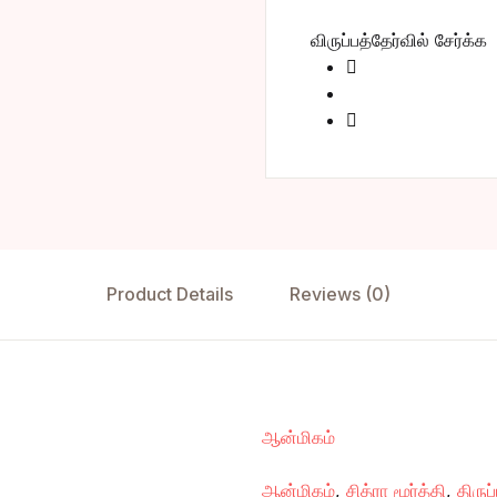
றுகதை
விருப்பத்தேர்வில் சேர்க்க
ொது
ட்டித் தேர்வு
ுத்துவம்
ிகம் & பொருளாதாரம்
Product Details
Reviews (0)
ஆன்மிகம்
ஆன்மிகம்
,
சித்ரா மூர்த்தி
,
திருப