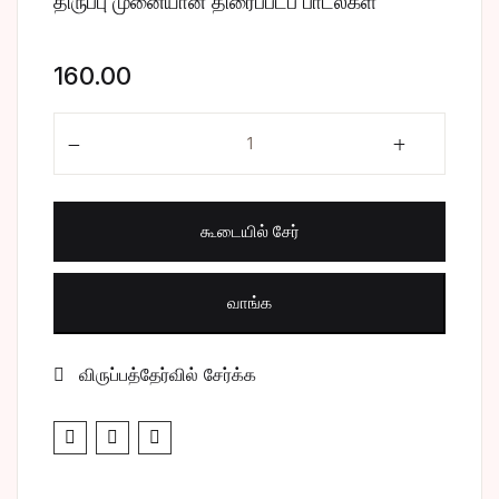
திருப்பு முனையான திரைப்படப் பாடல்கள்
சிறுகதை
Create Account
160.00
பொது
திருப்பு முனையான திரைப்படப் பாடல்கள் quantity
போட்டித் தேர்வு
மருத்துவம்
கூடையில் சேர்
வணிகம் & பொரு
வாங்க
விருப்பத்தேர்வில் சேர்க்க