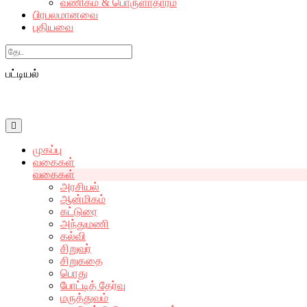
வணிகம் & பொருளாதாரம்
பிரபலமானவை
புதியவை
Search
பட்டியல்
முகப்பு
வகைகள்
வகைகள்
அரசியல்
ஆன்மிகம்
கட்டுரை
அந்துமணி
கல்வி
சிறுவர்
சிறுகதை
பொது
போட்டித் தேர்வு
மருத்துவம்