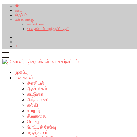
கடை
விருப்பம்
என் கணக்கு
வாங்கியவை
கடவுச்சொல் மறந்துவிட்டதா?
0
முகப்பு
வகைகள்
அரசியல்
ஆன்மிகம்
கட்டுரை
அந்துமணி
கல்வி
சிறுவர்
சிறுகதை
பொது
போட்டித் தேர்வு
மருத்துவம்