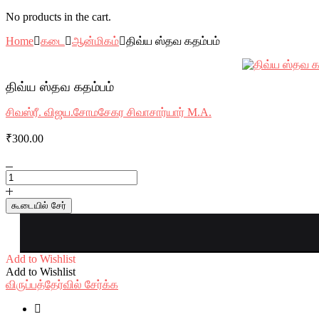
No products in the cart.
Home
கடை
ஆன்மிகம்
திவ்ய ஸ்தவ கதம்பம்
திவ்ய ஸ்தவ கதம்பம்
சிவஸ்ரீ. விஜய.சோமசேகர சிவாசார்யார் M.A.
₹
300.00
திவ்ய
ஸ்தவ
கதம்பம்
கூடையில் சேர்
quantity
Add to Wishlist
Add to Wishlist
விருப்பத்தேர்வில் சேர்க்க