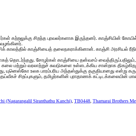
்கள் கற்றலுக்கு சிறந்த புரவலர்களாக இருந்தனர். காஞ்சியின் கோயி
வழங்கினர்.
ிக் காலத்தில் காஞ்சியைத் தலைநகராக்கினான். காஞ்சி அரசியல் ரீதிய
ாகத் தொடர்ந்தது. சோழர்கள் காஞ்சியை தன்வசம் வைத்திருப்பதிலு
கலை மற்றும் வரலாற்றுச் சுவடுகளை உள்ளடக்கிய சான்றாக திகழ்கிறத
, யுனெஸ்கோ உலக பாரம்பரிய அந்தஸ்துக்கு தகுதியானது என்று கருதி 
ச் சிறப்புகளும், தமிழர்களின் புராதாணக் கட்டிடக்கலையின் மாண்பு
i (Nagarangalil Siranthathu Kanchi)
,
TB0448
,
Thamarai Brothers Med