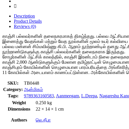
Description
Product Details
Reviews (0)
காஞ்சி பல்லவர்களின் தலைநகரமாகத் திகழ்ந்தது. பல்லவ ஆட்சியாளர
இணைத்து வேதங்கள் மற்றும் வேத நூல்களின் மூலம் உயர் கல்வியை 
பல்லவ மன்னன் சிம்மவிஷ்ணு கி.பி. ஆறாம் நூற்றாண்டில் தனது ஆட்ச
நூற்றாண்டுகளுக்கு காஞ்சி பல்லவர்களின் தலைநகராக இருந்தது.
சோழர்களின் ஆட்சிக் காலத்தில், காஞ்சி இரண்டாம் நிலை தலைநகர
காஞ்சி 2,000 ஆண்டுகளுக்கும் மேலான தமிழ்நாட்டின் செழுமையான 
காஞ்சிபுரம் கோயில்களின் செழுமையான பாரம்பரியத்தை அங்கீகரித்து
11 கோயில்கள் அடையாளம் காணப்பட்டுள்ளன. அக்கோயில்களின் தெய்வீக
SKU:
TB0448
Category:
ஆன்மிகம்
Tags:
9789363160583
,
Aanmeegam
,
L.Deepa
,
Nagareshu Kanch
Weight
0.250 kg
Dimensions
22 × 14 × 1 cm
Authors
லெ.தீபா