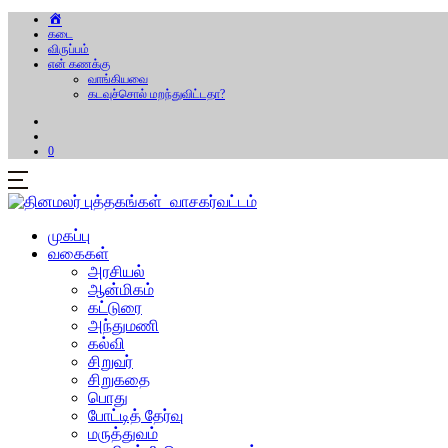
கடை
விருப்பம்
என் கணக்கு
வாங்கியவை
கடவுச்சொல் மறந்துவிட்டதா?
0
முகப்பு
வகைகள்
அரசியல்
ஆன்மிகம்
கட்டுரை
அந்துமணி
கல்வி
சிறுவர்
சிறுகதை
பொது
போட்டித் தேர்வு
மருத்துவம்