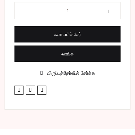
நடுநிசியில் quantity
சிறுகதை
Create Account
பொது
கூடையில் சேர்
போட்டித் தேர்வு
வாங்க
மருத்துவம்
வணிகம் & பொரு
விருப்பத்தேர்வில் சேர்க்க