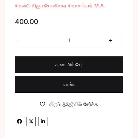
சிவஸ்ரீ. விஜய.சோமசேகர சிவாசார்யார் M.A.
400.00
நற்கூற்று மணிமாலை quantity
கூடையில் சேர்
வாங்க
விருப்பத்தேர்வில் சேர்க்க