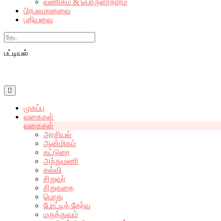
வணிகம் & பொருளாதாரம்
பிரபலமானவை
புதியவை
Search
பட்டியல்
முகப்பு
வகைகள்
வகைகள்
அரசியல்
ஆன்மிகம்
கட்டுரை
அந்துமணி
கல்வி
சிறுவர்
சிறுகதை
பொது
போட்டித் தேர்வு
மருத்துவம்