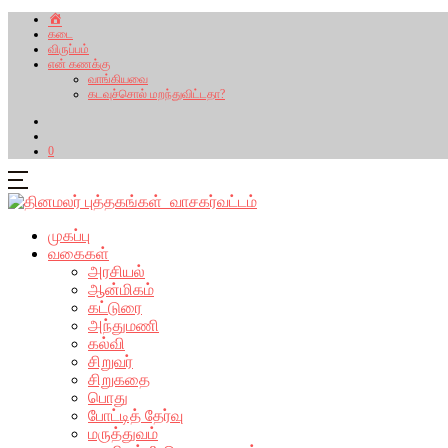
கடை
விருப்பம்
என் கணக்கு
வாங்கியவை
கடவுச்சொல் மறந்துவிட்டதா?
0
முகப்பு
வகைகள்
அரசியல்
ஆன்மிகம்
கட்டுரை
அந்துமணி
கல்வி
சிறுவர்
சிறுகதை
பொது
போட்டித் தேர்வு
மருத்துவம்