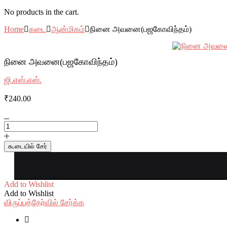
No products in the cart.
Home
கடை
ஆன்மிகம்
நினை அவனை(பஜகோவிந்தம்)
நினை அவனை(பஜகோவிந்தம்)
ஜி.எஸ்.எஸ்.
₹
240.00
நினை
அவனை(பஜகோவிந்தம்)
quantity
கூடையில் சேர்
Add to Wishlist
Add to Wishlist
விருப்பத்தேர்வில் சேர்க்க