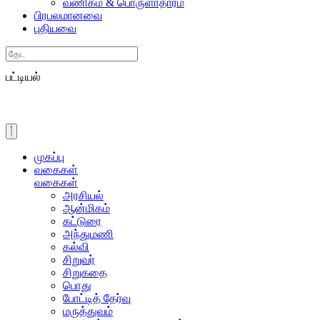
வணிகம் & பொருளாதாரம்
பிரபலமானவை
புதியவை
Search
பட்டியல்
முகப்பு
வகைகள்
வகைகள்
அரசியல்
ஆன்மிகம்
கட்டுரை
அந்துமணி
கல்வி
சிறுவர்
சிறுகதை
பொது
போட்டித் தேர்வு
மருத்துவம்