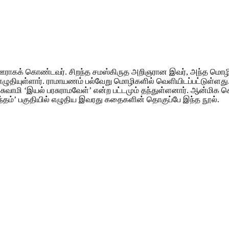
்த ஊராகக் கொண்டவர். சிறந்த சமஸ்கிருத அறிஞரான இவர், அந்த மொழி
ழுதியுள்ளார். ராமாயணம் பல்வேறு மொழிகளில் வெளியிடப்பட்டுள்ளது. 
 சுவாமி ‘இயல் பரசுராமவேள்’ என்ற பட்டமும் தந்துள்ளனார். ஆன்மிக சொ
தம்’ பகுதியில் எழுதிய இவரது கதைகளின் தொகுப்பே இந்த நூல்.