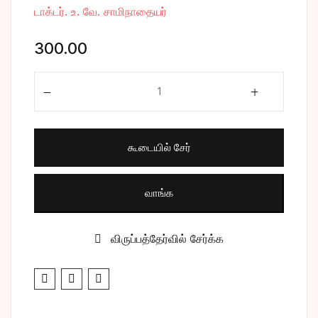
டாக்டர். உ. வே. சாமிநாதையர்
சிறுகதை
Create Account
300.00
பொது
பரிபாடல் quantity
போட்டித் தேர்வு
மருத்துவம்
கூடையில் சேர்
வணிகம் & பொரு
வாங்க
விருப்பத்தேர்வில் சேர்க்க