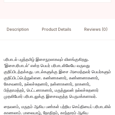
Description
Product Details
Reviews (0)
பரிபாடல் பழந்தமிழ் இசைநூலாகவும் விளங்குகிறது.
‘இசைபரிபாடல்’ என்ற பெயர் பரிபாடலிலேயே வருவது
குறிப்பிடத்தக்கது. பாடல்களுக்கு இசை அமைத்தவர் பெயர்களும்
குறிப்பிடப்பெற்றுள்ளன. கண்ணகனார், கண்ணனாகனார்,
கேசவனார், நல்லச்சுதனார், நன்னாகனார், நாகனார்,
பித்தாமத்தர், பெட்டனாகனார், மருத்துவன் நல்லச்சுதனார்
முதலியோர் பரிபாடலுக்கு இசைவகுத்த பெருமக்களாவர்.
நைவளம், மருதம் ஆகிய பண்கள் பற்றிய செய்தியைப் பரிபாடலில்
காணலாம். பாலையாழ், நோதிறம், காந்தாரம் ஆகிய