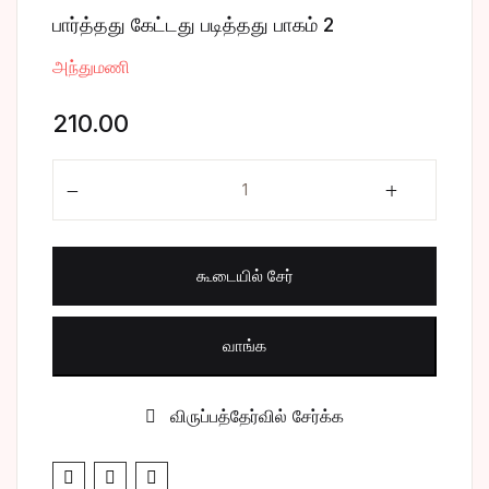
பார்த்தது கேட்டது படித்தது பாகம் 2
சிறுகதை
Create Account
அந்துமணி
பொது
210.00
போட்டித் தேர்வு
பார்த்தது கேட்டது படித்தது பாகம் 2 quantity
மருத்துவம்
வணிகம் & பொரு
கூடையில் சேர்
வாங்க
விருப்பத்தேர்வில் சேர்க்க