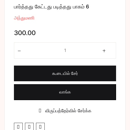
பார்த்தது கேட்டது படித்தது பாகம் 6
சிறுகதை
Create Account
அந்துமணி
பொது
300.00
போட்டித் தேர்வு
பார்த்தது கேட்டது படித்தது பாகம் 6 quantity
மருத்துவம்
வணிகம் & பொரு
கூடையில் சேர்
வாங்க
விருப்பத்தேர்வில் சேர்க்க