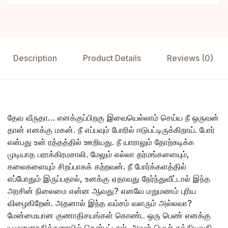
Description
Product Details
Reviews (0)
தேவ வீருதா… எனக்குப்பிறகு இவையெல்லாம்‌ செய்ய நீ ஒருவன்‌
தான்‌ எனக்கு மகன்‌. நீ எப்பவும்‌ போரில்‌ ஈடுபட்டிருக்கிறாய்‌. போர்‌
என்பது உன்‌ ரத்தத்தில்‌ ஊறியது. நீ யாராலும்‌ தோற்கடிக்க
முடியாத பராக்கிரமசாலி. மேலும்‌ எல்லா தர்மங்களையும்‌,
கலைகளையும்‌ சிறப்பாகக்‌ கற்றவன்‌. நீ போர்க்களத்தில்‌
எப்போதும்‌ இருப்பதால்‌, உனக்கு ஏதாவது நேர்ந்துவீட்டால்‌ இந்த
அரசின்‌ நிலைமை என்ன ஆவது? எனவே மறுமணம்‌ புரிய
விழைகிறேன்‌. அதனால்‌ இந்த வம்சம்‌ வளரும்‌ அல்லவா?
மேன்மையான குணாதிசயங்கள்‌ கொண்ட ஒரு பெண்‌ எனக்கு
யமுனைநதிக்கரையில்‌ தென்பட்டாள். அவள் பெயர் சத்தியவதி.