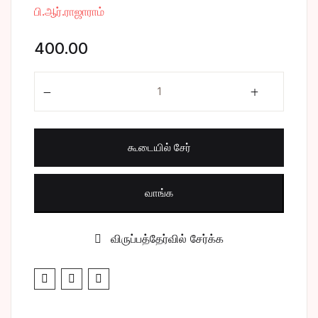
பி.ஆர்.ராஜாராம்
சிறுகதை
Create Account
400.00
பொது
பீஷ்மர் quantity
போட்டித் தேர்வு
மருத்துவம்
கூடையில் சேர்
வணிகம் & பொரு
வாங்க
விருப்பத்தேர்வில் சேர்க்க