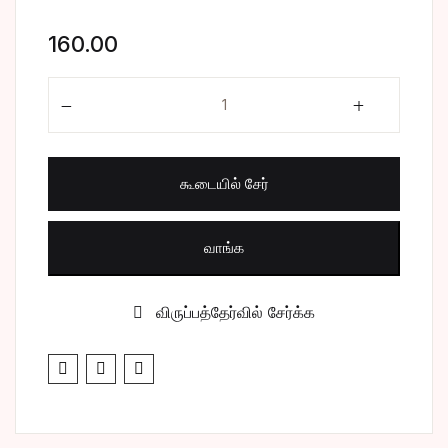
சிறுகதை
Create Account
160.00
பொது
புல்லாங்குழல் quantity
போட்டித் தேர்வு
கூடையில் சேர்
மருத்துவம்
வணிகம் & பொரு
வாங்க
விருப்பத்தேர்வில் சேர்க்க