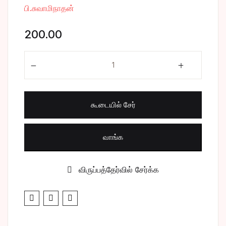
பி.சுவாமிநாதன்
சிறுகதை
Create Account
200.00
பொது
மகா பெரியவா பாகம் - 2 quantity
போட்டித் தேர்வு
மருத்துவம்
கூடையில் சேர்
வணிகம் & பொரு
வாங்க
விருப்பத்தேர்வில் சேர்க்க