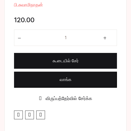
பி.சுவாமிநாதன்
சிறுகதை
Create Account
120.00
பொது
மகா பெரியவா பாகம் - 5 quantity
போட்டித் தேர்வு
மருத்துவம்
கூடையில் சேர்
வணிகம் & பொரு
வாங்க
விருப்பத்தேர்வில் சேர்க்க