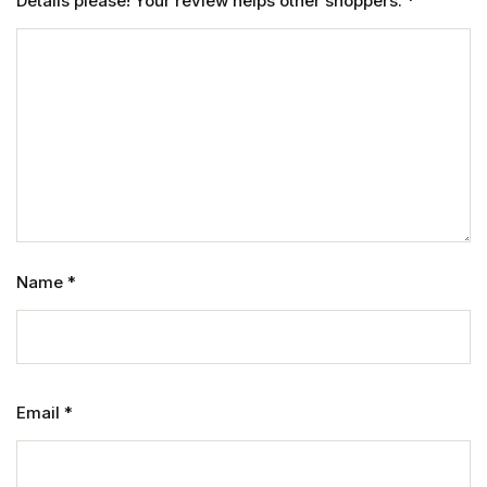
Details please! Your review helps other shoppers.
*
Name
*
Email
*