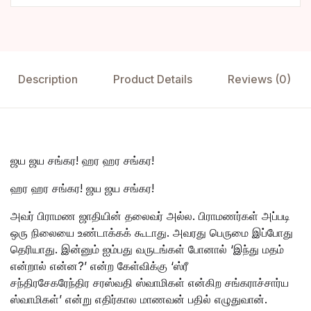
Description
Product Details
Reviews (0)
ஜய ஜய சங்கர! ஹர ஹர சங்கர!
ஹர ஹர சங்கர! ஜய ஜய சங்கர!
அவர் பிராமண ஜாதியின் தலைவர் அல்ல. பிராமணர்கள் அப்படி
ஒரு நிலையை உண்டாக்கக் கூடாது. அவரது பெருமை இப்போது
தெரியாது. இன்னும் ஐம்பது வருடங்கள் போனால் ‘இந்து மதம்
என்றால் என்ன?’ என்ற கேள்விக்கு ‘ஸ்ரீ
சந்திரசேகரேந்திர சரஸ்வதி ஸ்வாமிகள் என்கிற சங்கராச்சார்ய
ஸ்வாமிகள்’ என்று எதிர்கால மாணவன் பதில் எழுதுவான்.