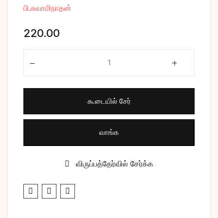
பி.சுவாமிநாதன்
சிறுகதை
Create Account
220.00
பொது
மகா பெரியவா பாகம் - 7 quantity
போட்டித் தேர்வு
மருத்துவம்
கூடையில் சேர்
வணிகம் & பொரு
வாங்க
விருப்பத்தேர்வில் சேர்க்க