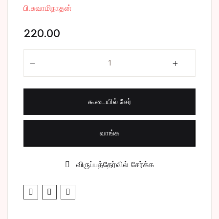
பி.சுவாமிநாதன்
சிறுகதை
Create Account
220.00
பொது
மகா பெரியவா பாகம் - 8 quantity
போட்டித் தேர்வு
மருத்துவம்
கூடையில் சேர்
வணிகம் & பொரு
வாங்க
விருப்பத்தேர்வில் சேர்க்க