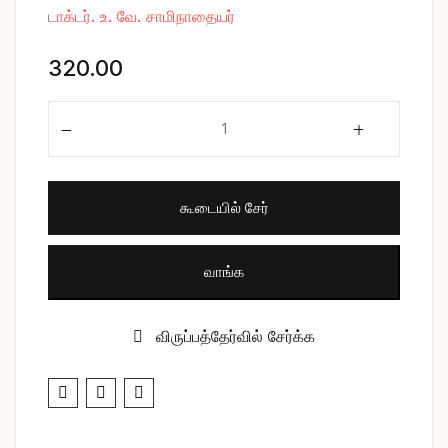
டாக்டர். உ. வே. சாமிநாதையர்
சிறுகதை
Create Account
320.00
பொது
மணிமேகலை quantity
போட்டித் தேர்வு
மருத்துவம்
கூடையில் சேர்
வணிகம் & பொரு
வாங்க
விருப்பத்தேர்வில் சேர்க்க