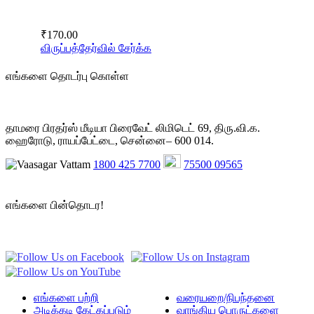
₹
170.00
விருப்பத்தேர்வில் சேர்க்க
எங்களை தொடர்பு கொள்ள
தாமரை பிரதர்ஸ் மீடியா பிரைவேட் லிமிடெட் 69, திரு.வி.க.
ஹைரோடு, ராயப்பேட்டை, சென்னை– 600 014.
1800 425 7700
75500 09565
எங்களை பின்தொடர!
எங்களை பற்றி
வரையறை/நிபந்தனை
அடிக்கடி கேட்கப்படும்
வாங்கிய பொருட்களை