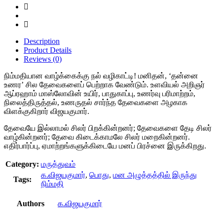
Description
Product Details
Reviews (0)
நிம்மதியான வாழ்க்கைக்கு நல் வழிகாட்டி! மனிதன், ‘தன்னை
உணர’ சில தேவைகளைப் பெற்றாக வேண்டும். உளவியல் அறிஞர்
ஆப்ரஹாம் மாஸ்லோவின் உயிர், பாதுகாப்பு, உணர்வு பரிமாற்றம்,
நிலைத்திருத்தல், உணருதல் சார்ந்த தேவைகளை அழகாக
விளக்குகிறார் விஜயகுமார்.
தேவையே இல்லாமல் சிலர் பிறக்கின்றனர்; தேவைகளை தேடி சிலர்
வாழ்கின்றனர்; தேவை கிடைக்காமலே சிலர் மறைகின்றனர்.
எதிர்பார்ப்பு, ஏமாற்றங்களுக்கிடையே மனப் பிரச்னை இருக்கிறது.
Category:
மருத்துவம்
க.விஜயகுமார்
,
பொது
,
மன அழுத்தத்தில் இருந்து
Tags:
நிம்மதி
Authors
க.விஜயகுமார்