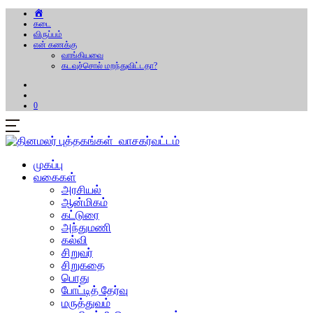
கடை
விருப்பம்
என் கணக்கு
வாங்கியவை
கடவுச்சொல் மறந்துவிட்டதா?
0
முகப்பு
வகைகள்
அரசியல்
ஆன்மிகம்
கட்டுரை
அந்துமணி
கல்வி
சிறுவர்
சிறுகதை
பொது
போட்டித் தேர்வு
மருத்துவம்