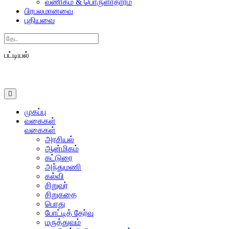
வணிகம் & பொருளாதாரம்
பிரபலமானவை
புதியவை
Search
பட்டியல்
முகப்பு
வகைகள்
வகைகள்
அரசியல்
ஆன்மிகம்
கட்டுரை
அந்துமணி
கல்வி
சிறுவர்
சிறுகதை
பொது
போட்டித் தேர்வு
மருத்துவம்