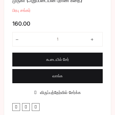
முருகா (அறுப்படையின் புராண கதை)
சிறுகதை
Create Account
பிரபு சங்கர்
பொது
160.00
போட்டித் தேர்வு
முருகா (அறுப்படையின் புராண கதை) quantity
மருத்துவம்
கூடையில் சேர்
வணிகம் & பொரு
வாங்க
விருப்பத்தேர்வில் சேர்க்க