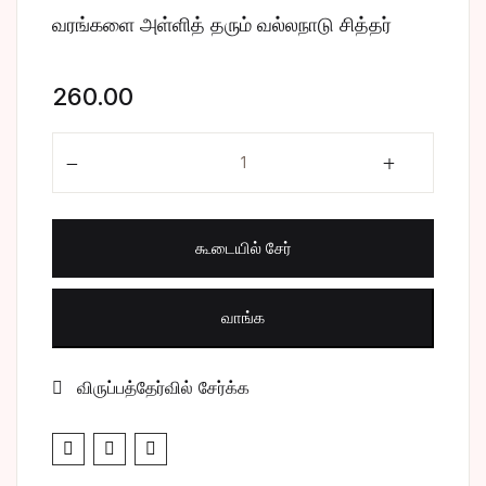
வரங்களை அள்ளித் தரும் வல்லநாடு சித்தர்
சிறுகதை
Create Account
பொது
260.00
போட்டித் தேர்வு
வரங்களை அள்ளித் தரும் வல்லநாடு சித்தர் quantity
மருத்துவம்
கூடையில் சேர்
வணிகம் & பொரு
வாங்க
விருப்பத்தேர்வில் சேர்க்க