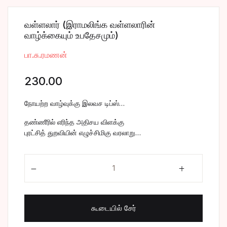
வள்ளலார் (இராமலிங்க வள்ளலாரின்
வாழ்க்கையும் உபதேசமும்)
பா.சு.ரமணன்
230.00
நோயற்ற வாழ்வுக்கு இலவச டிப்ஸ்…
தண்ணீரில் எரிந்த அதிசய விளக்கு
புரட்சித் துறவியின் எழுச்சிமிகு வரலாறு…
வள்ளலார் (இராமலிங்க வள்ளலாரின் வாழ்க்கையும் உபதேசமு
கூடையில் சேர்