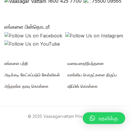
1800 425 7700
75500 09565
எங்களை பின்தொடர!
எங்களை பற்றி
வரையறை/நிபந்தனை
அடிக்கடி கேட்கப்படும் கேள்விகள்
வாங்கிய பொருட்களை திருப்ப
அந்தரங்க தரவு கொள்கை
ஷிப்பிங் கொள்கை
© 2025 Vaasagarvattam Private Limited
உதவிக்கு