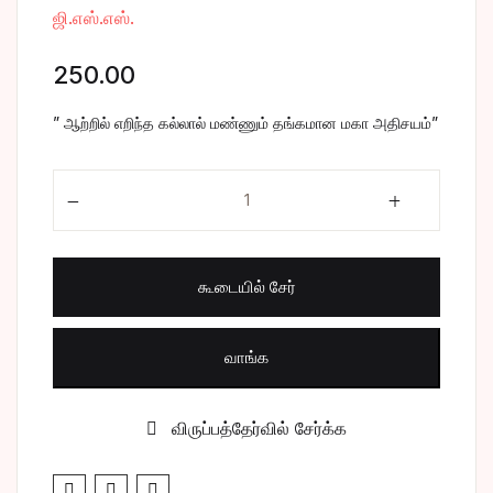
ஜி.எஸ்.எஸ்.
சிறுகதை
Create Account
250.00
பொது
” ஆற்றில் எறிந்த கல்லால் மண்ணும் தங்கமான மகா அதிசயம்”
போட்டித் தேர்வு
விட்டலனின் விளையாட்டு quantity
மருத்துவம்
வணிகம் & பொரு
கூடையில் சேர்
வாங்க
விருப்பத்தேர்வில் சேர்க்க