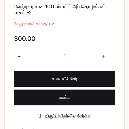
வெற்றிகரமான 100 ஸ்டார்ட் அப் தொழில்கள்
சிறுகதை
Create Account
பாகம் -2
பொது
சேதுராமன் சாத்தப்பன்
300.00
போட்டித் தேர்வு
வெற்றிகரமான 100 ஸ்டார்ட் அப் தொழில்கள் பாகம் -2 quan
மருத்துவம்
வணிகம் & பொரு
கூடையில் சேர்
வாங்க
விருப்பத்தேர்வில் சேர்க்க